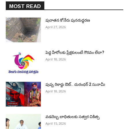
MOST READ
పురాత‌న కోనేరు పున‌రుద్ధ‌ర‌ణ
April 27, 2026
పెద్ద హీరోల‌కు ప్రేక్ష‌కులంటే గౌర‌వం లేదా?
April 18, 2026
పుష్ప రికార్డు ఔట్‌.. దురంధ‌ర్ 2 సునామీ
April 18, 2026
వడదెబ్బ బాధితులకు సత్వర చికిత్స
April 15, 2026