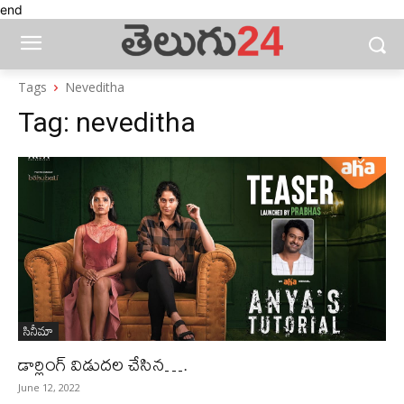
end
Tags
Neveditha
Tag:
neveditha
సినీమా
డార్లింగ్ విడుదల చేసిన….
June 12, 2022