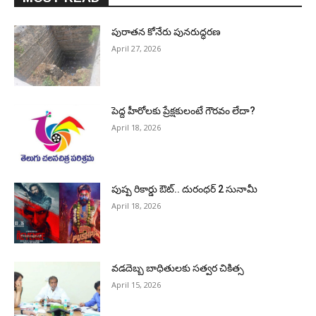
పురాత‌న కోనేరు పున‌రుద్ధ‌ర‌ణ
April 27, 2026
పెద్ద హీరోల‌కు ప్రేక్ష‌కులంటే గౌర‌వం లేదా?
April 18, 2026
పుష్ప రికార్డు ఔట్‌.. దురంధ‌ర్ 2 సునామీ
April 18, 2026
వడదెబ్బ బాధితులకు సత్వర చికిత్స
April 15, 2026