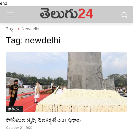
end
Tags
Newdelhi
Tag:
newdelhi
జాతీయం
పోలీసుల కృషి వెలకట్టలేనిదిః ప్రధాని
October 21, 2020