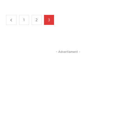
1
2
3
- Advertisment -