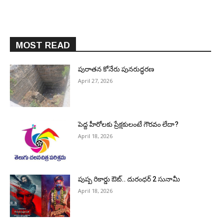
MOST READ
పురాత‌న కోనేరు పున‌రుద్ధ‌ర‌ణ
April 27, 2026
పెద్ద హీరోల‌కు ప్రేక్ష‌కులంటే గౌర‌వం లేదా?
April 18, 2026
పుష్ప రికార్డు ఔట్‌.. దురంధ‌ర్ 2 సునామీ
April 18, 2026