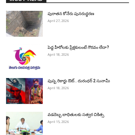
పురాత‌న కోనేరు పున‌రుద్ధ‌ర‌ణ
April 27, 2026
పెద్ద హీరోల‌కు ప్రేక్ష‌కులంటే గౌర‌వం లేదా?
April 18, 2026
పుష్ప రికార్డు ఔట్‌.. దురంధ‌ర్ 2 సునామీ
April 18, 2026
వడదెబ్బ బాధితులకు సత్వర చికిత్స
April 15, 2026