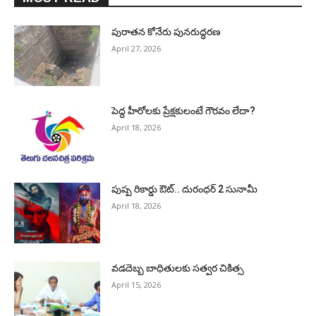
పురాత‌న కోనేరు పున‌రుద్ధ‌ర‌ణ
April 27, 2026
పెద్ద హీరోల‌కు ప్రేక్ష‌కులంటే గౌర‌వం లేదా?
April 18, 2026
పుష్ప రికార్డు ఔట్‌.. దురంధ‌ర్ 2 సునామీ
April 18, 2026
వడదెబ్బ బాధితులకు సత్వర చికిత్స
April 15, 2026