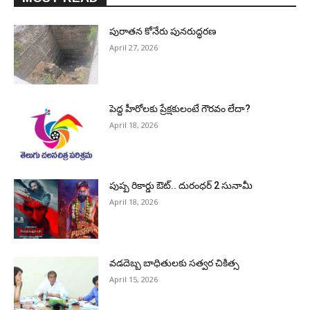
పురాత‌న కోనేరు పున‌రుద్ధ‌ర‌ణ
April 27, 2026
పెద్ద హీరోల‌కు ప్రేక్ష‌కులంటే గౌర‌వం లేదా?
April 18, 2026
పుష్ప రికార్డు ఔట్‌.. దురంధ‌ర్ 2 సునామీ
April 18, 2026
వడదెబ్బ బాధితులకు సత్వర చికిత్స
April 15, 2026