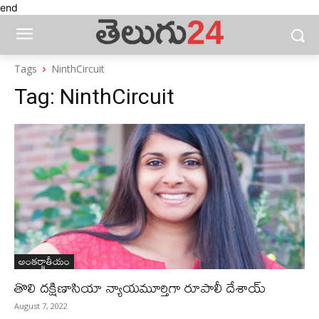
end
Tags
NinthCircuit
Tag:
NinthCircuit
అంతర్జాతీయం
తొలి దక్షిణాసియా న్యాయమూర్తిగా రూపాలీ దేశాయ్‌
August 7, 2022