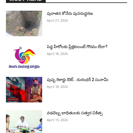
పురాత‌న కోనేరు పున‌రుద్ధ‌ర‌ణ
April 27, 2026
పెద్ద హీరోల‌కు ప్రేక్ష‌కులంటే గౌర‌వం లేదా?
April 18, 2026
పుష్ప రికార్డు ఔట్‌.. దురంధ‌ర్ 2 సునామీ
April 18, 2026
వడదెబ్బ బాధితులకు సత్వర చికిత్స
April 15, 2026