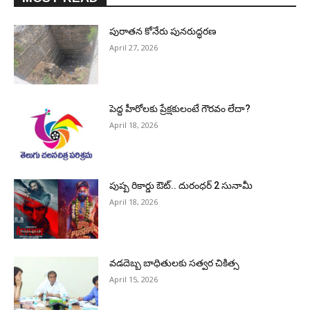
పురాత‌న కోనేరు పున‌రుద్ధ‌ర‌ణ
April 27, 2026
పెద్ద హీరోల‌కు ప్రేక్ష‌కులంటే గౌర‌వం లేదా?
April 18, 2026
పుష్ప రికార్డు ఔట్‌.. దురంధ‌ర్ 2 సునామీ
April 18, 2026
వడదెబ్బ బాధితులకు సత్వర చికిత్స
April 15, 2026