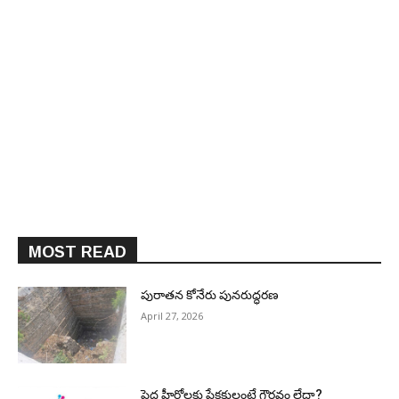
MOST READ
పురాత‌న కోనేరు పున‌రుద్ధ‌ర‌ణ
April 27, 2026
పెద్ద హీరోల‌కు ప్రేక్ష‌కులంటే గౌర‌వం లేదా?