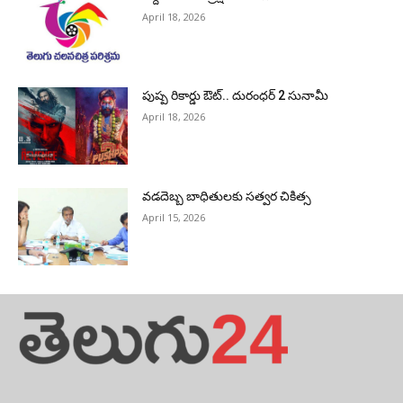
April 18, 2026
పుష్ప రికార్డు ఔట్‌.. దురంధ‌ర్ 2 సునామీ
April 18, 2026
వడదెబ్బ బాధితులకు సత్వర చికిత్స
April 15, 2026