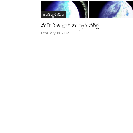
అంతర్జాతీయం
మరోసారి భారీ మిస్సైల్‌ పరీక్ష
February 18, 2022