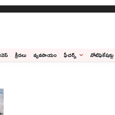
ినెస్‌
క్రీడలు
వ్యవసాయం
ఫీచ‌ర్స్ ‌
నోటిఫికేషన్లు