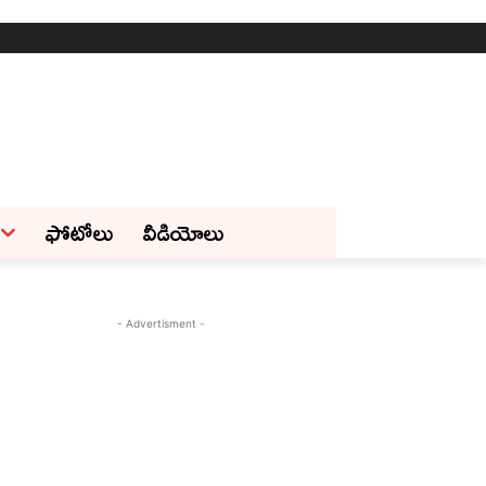
ఫోటోలు
వీడియోలు
- Advertisment -