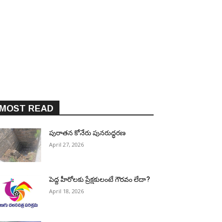
MOST READ
పురాత‌న కోనేరు పున‌రుద్ధ‌ర‌ణ
April 27, 2026
పెద్ద హీరోల‌కు ప్రేక్ష‌కులంటే గౌర‌వం లేదా?
April 18, 2026