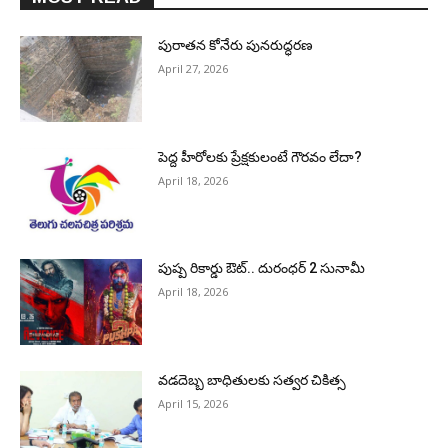
పురాత‌న కోనేరు పున‌రుద్ధ‌ర‌ణ
April 27, 2026
పెద్ద హీరోల‌కు ప్రేక్ష‌కులంటే గౌర‌వం లేదా?
April 18, 2026
పుష్ప రికార్డు ఔట్‌.. దురంధ‌ర్ 2 సునామీ
April 18, 2026
వడదెబ్బ బాధితులకు సత్వర చికిత్స
April 15, 2026