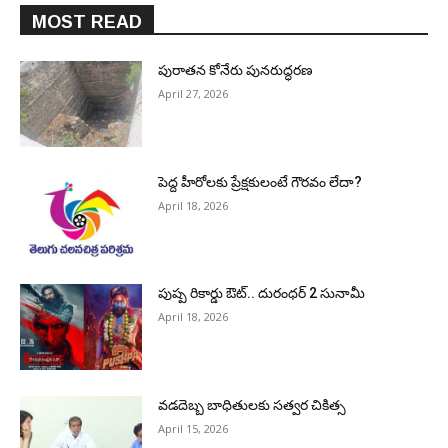
MOST READ
పురాత‌న కోనేరు పున‌రుద్ధ‌ర‌ణ
April 27, 2026
పెద్ద హీరోల‌కు ప్రేక్ష‌కులంటే గౌర‌వం లేదా?
April 18, 2026
పుష్ప రికార్డు ఔట్‌.. దురంధ‌ర్ 2 సునామీ
April 18, 2026
వడదెబ్బ బాధితులకు సత్వర చికిత్స
April 15, 2026