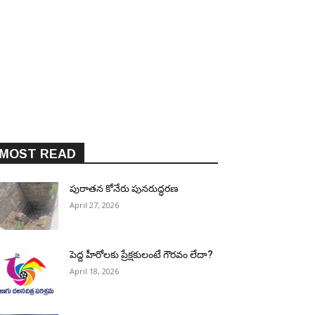
MOST READ
పురాత‌న కోనేరు పున‌రుద్ధ‌ర‌ణ
April 27, 2026
పెద్ద హీరోల‌కు ప్రేక్ష‌కులంటే గౌర‌వం లేదా?
April 18, 2026