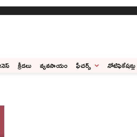
ినెస్‌
క్రీడలు
వ్యవసాయం
ఫీచ‌ర్స్ ‌
నోటిఫికేషన్లు