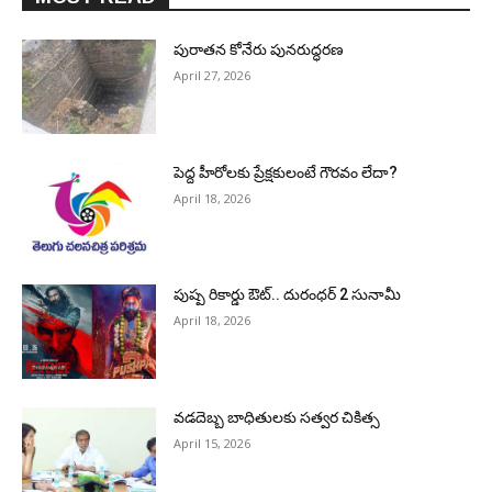
పురాత‌న కోనేరు పున‌రుద్ధ‌ర‌ణ
April 27, 2026
పెద్ద హీరోల‌కు ప్రేక్ష‌కులంటే గౌర‌వం లేదా?
April 18, 2026
పుష్ప రికార్డు ఔట్‌.. దురంధ‌ర్ 2 సునామీ
April 18, 2026
వడదెబ్బ బాధితులకు సత్వర చికిత్స
April 15, 2026