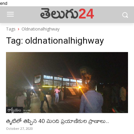
end
Tags
Oldnationalhighway
Tag:
oldnationalhighway
రాష్ట్రీయం
తృటిలో తప్పిన 40 మంది ప్రయాణికుల ప్రాణాలు..
October 27, 2020