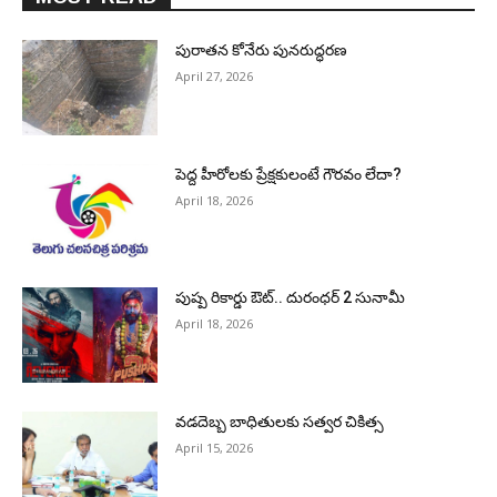
పురాత‌న కోనేరు పున‌రుద్ధ‌ర‌ణ
April 27, 2026
పెద్ద హీరోల‌కు ప్రేక్ష‌కులంటే గౌర‌వం లేదా?
April 18, 2026
పుష్ప రికార్డు ఔట్‌.. దురంధ‌ర్ 2 సునామీ
April 18, 2026
వడదెబ్బ బాధితులకు సత్వర చికిత్స
April 15, 2026