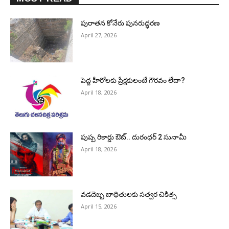
పురాత‌న కోనేరు పున‌రుద్ధ‌ర‌ణ
April 27, 2026
పెద్ద హీరోల‌కు ప్రేక్ష‌కులంటే గౌర‌వం లేదా?
April 18, 2026
పుష్ప రికార్డు ఔట్‌.. దురంధ‌ర్ 2 సునామీ
April 18, 2026
వడదెబ్బ బాధితులకు సత్వర చికిత్స
April 15, 2026