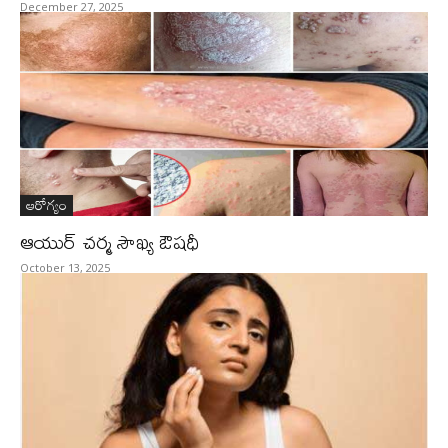
December 27, 2025
ఆరోగ్యం
ఆయుర్ చర్మ సౌఖ్య ఔషధీ
October 13, 2025