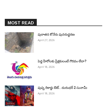
MOST READ
పురాత‌న కోనేరు పున‌రుద్ధ‌ర‌ణ
April 27, 2026
పెద్ద హీరోల‌కు ప్రేక్ష‌కులంటే గౌర‌వం లేదా?
April 18, 2026
పుష్ప రికార్డు ఔట్‌.. దురంధ‌ర్ 2 సునామీ
April 18, 2026