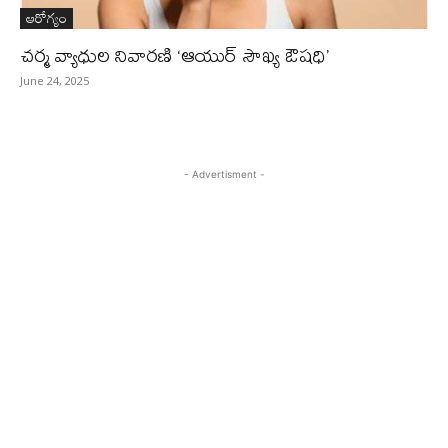
ఆరోగ్యం
చర్మ వ్యాధుల నివారణి ‘ఆయుర్ సౌఖ్య ఔషధి’
June 24, 2025
- Advertisment -