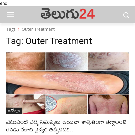
end
Tags
Outer Treatment
Tag:
Outer Treatment
ఆరోగ్యం
ఎటువంటి చర్మ సమస్యలు అయినా శాశ్వతంగా తగ్గాలంటే
రెండు రకాల వైద్యం తప్పనిసరి..