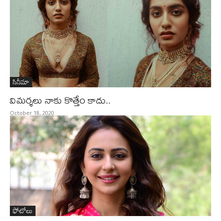
సినీమా
విమర్శలు నాకు కొత్తేం కాదు..
October 18, 2020
ఫోటోలు