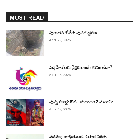
MOST READ
పురాత‌న కోనేరు పున‌రుద్ధ‌ర‌ణ
April 27, 2026
పెద్ద హీరోల‌కు ప్రేక్ష‌కులంటే గౌర‌వం లేదా?
April 18, 2026
పుష్ప రికార్డు ఔట్‌.. దురంధ‌ర్ 2 సునామీ
April 18, 2026
వడదెబ్బ బాధితులకు సత్వర చికిత్స