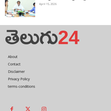
April 15, 2026
About
Contact
Disclaimer
Privacy Policy
terms-conditions