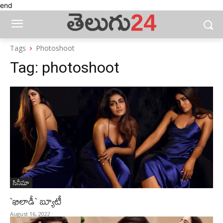
end
Tags
Photoshoot
Tag:
photoshoot
సినీమా
`ఖిలాడీ` బ్యూటీ
August 16, 2022