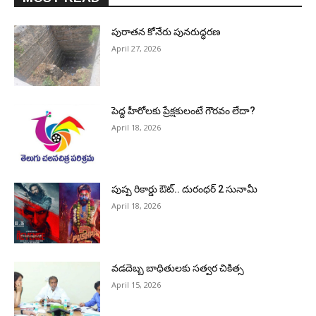
పురాత‌న కోనేరు పున‌రుద్ధ‌ర‌ణ
April 27, 2026
పెద్ద హీరోల‌కు ప్రేక్ష‌కులంటే గౌర‌వం లేదా?
April 18, 2026
పుష్ప రికార్డు ఔట్‌.. దురంధ‌ర్ 2 సునామీ
April 18, 2026
వడదెబ్బ బాధితులకు సత్వర చికిత్స
April 15, 2026