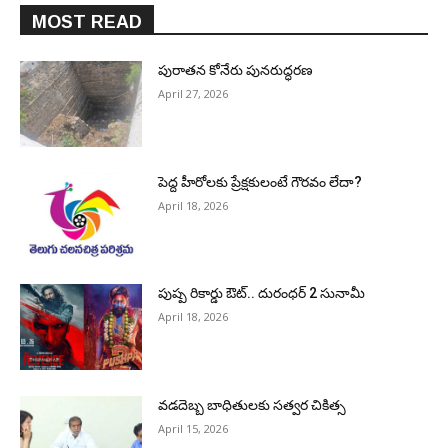
MOST READ
పురాత‌న కోనేరు పున‌రుద్ధ‌ర‌ణ
April 27, 2026
పెద్ద హీరోల‌కు ప్రేక్ష‌కులంటే గౌర‌వం లేదా?
April 18, 2026
పుష్ప రికార్డు ఔట్‌.. దురంధ‌ర్ 2 సునామీ
April 18, 2026
వడదెబ్బ బాధితులకు సత్వర చికిత్స
April 15, 2026