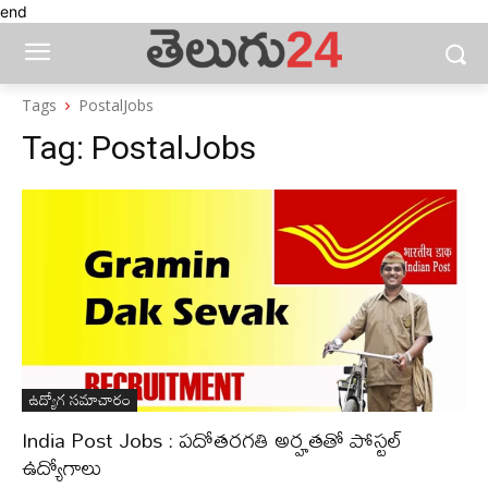
end
Tags
PostalJobs
Tag:
PostalJobs
ఉద్యోగ సమాచారం
India Post Jobs : పదోతరగతి అర్హతతో పోస్టల్‌
ఉద్యోగాలు