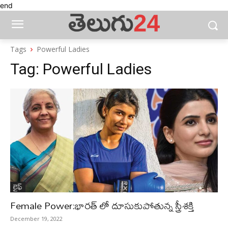
end
Tags
Powerful Ladies
Tag:
Powerful Ladies
లైఫ్‌
Female Power:భారత్ లో దూసుకుపోతున్న స్త్రీశక్తి
December 19, 2022