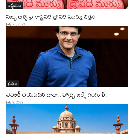
రాష్ట్రీయం
సబ్బు బిళ్ళ పై రాష్ట్రపతి ద్రౌపతి ముర్ము చిత్రం
July 26, 2022
క్రీడలు
ఎవరికీ భయపడని దాదా.. హ్యాప్పి బర్త్డే గంగూలీ.
July 8, 2022