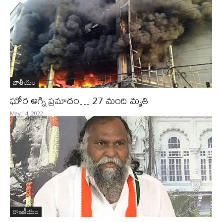
జాతీయం
ఘోర అగ్ని ప్రమాదం… 27 మంది మృతి
May 14, 2022
రాజకీయం