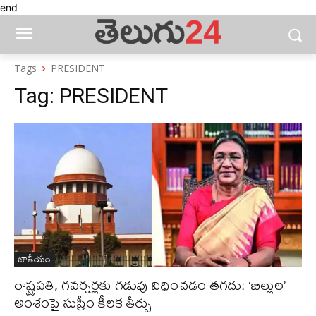
end
Tags
PRESIDENT
Tag:
PRESIDENT
జాతీయం
రాష్ట్రపతి, గవర్నర్లకు గడువు విధించడం తగదు: ‘బిల్లుల’
అంశంపై సుప్రీం కీలక తీర్పు