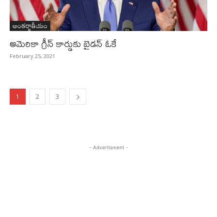
అంతర్జాతీయం
అమెరికా గ్రీన్‌ కార్డుకు బైడన్‌ ఓకే
February 25, 2021
1
2
3
- Advertisment -