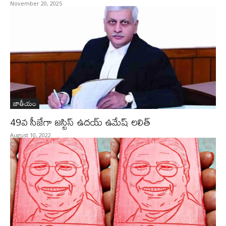
November 20, 2025
జాతీయం
49వ సీజేగా జస్టిస్ ఉదయ్ ఉమేష్‌ లలిత్
August 10, 2022