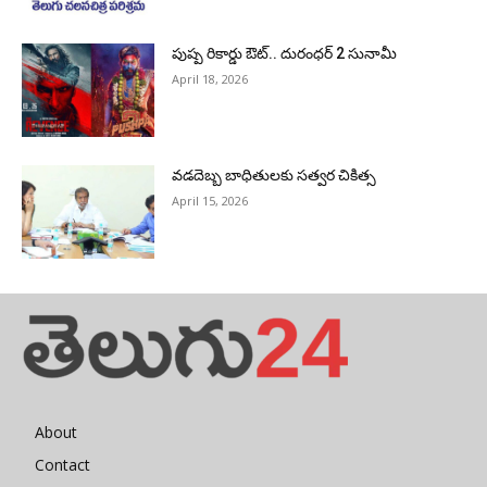
పుష్ప రికార్డు ఔట్‌.. దురంధ‌ర్ 2 సునామీ
April 18, 2026
వడదెబ్బ బాధితులకు సత్వర చికిత్స
April 15, 2026
About
Contact