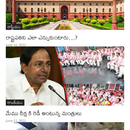
రాష్ట్రీయం
రాష్ట్రపతిని ఎలా ఎన్నుకుంటారు…?
June 12, 2022
రాజకీయం
మేము దీక్ష కి రెడీ అంటున్న మంత్రులు
June 12, 2022