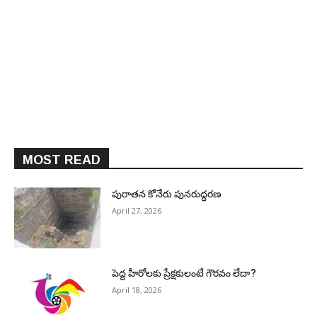
MOST READ
పురాత‌న కోనేరు పున‌రుద్ధ‌ర‌ణ
April 27, 2026
పెద్ద హీరోల‌కు ప్రేక్ష‌కులంటే గౌర‌వం లేదా?
April 18, 2026