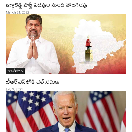
జగ్గారెడ్డి పార్టీ పదవుల నుండి తొలగింపు
March 21, 2022
రాజకీయం
టీఆర్‌ఎస్‌లోకి ఎల్‌.రమణ
July 9, 2021