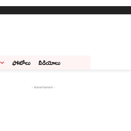
ఫోటోలు
వీడియోలు
- Advertisment -