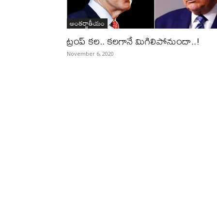
అంతర్జాతీయం
ట్రంప్‌ కల.. కలగానే మిగిలిపోనుందా..!
November 6, 2020