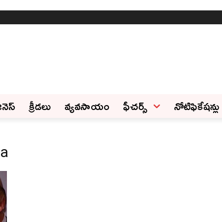
ినెస్‌
క్రీడలు
వ్యవసాయం
ఫీచ‌ర్స్ ‌
నోటిఫికేషన్లు
ca