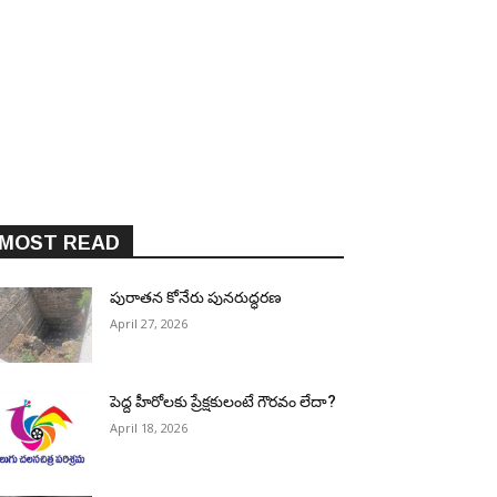
MOST READ
పురాత‌న కోనేరు పున‌రుద్ధ‌ర‌ణ
April 27, 2026
పెద్ద హీరోల‌కు ప్రేక్ష‌కులంటే గౌర‌వం లేదా?
April 18, 2026