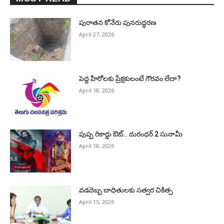
పురాత‌న కోనేరు పున‌రుద్ధ‌ర‌ణ
April 27, 2026
పెద్ద హీరోల‌కు ప్రేక్ష‌కులంటే గౌర‌వం లేదా?
April 18, 2026
పుష్ప రికార్డు ఔట్‌.. దురంధ‌ర్ 2 సునామీ
April 18, 2026
వడదెబ్బ బాధితులకు సత్వర చికిత్స
April 15, 2026