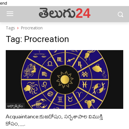
end
Tags
Procreation
Tag:
Procreation
ఆధ్యాత్మికం
Acquaintance:కుజదోషం, సర్పశాపాల విముక్తి
కోసం….