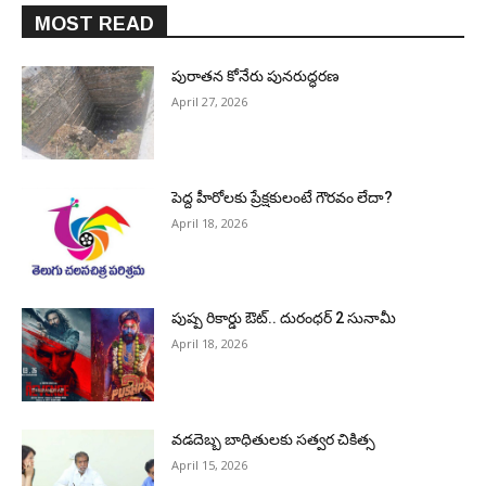
MOST READ
పురాత‌న కోనేరు పున‌రుద్ధ‌ర‌ణ
April 27, 2026
పెద్ద హీరోల‌కు ప్రేక్ష‌కులంటే గౌర‌వం లేదా?
April 18, 2026
పుష్ప రికార్డు ఔట్‌.. దురంధ‌ర్ 2 సునామీ
April 18, 2026
వడదెబ్బ బాధితులకు సత్వర చికిత్స
April 15, 2026