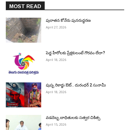
MOST READ
పురాత‌న కోనేరు పున‌రుద్ధ‌ర‌ణ
April 27, 2026
పెద్ద హీరోల‌కు ప్రేక్ష‌కులంటే గౌర‌వం లేదా?
April 18, 2026
పుష్ప రికార్డు ఔట్‌.. దురంధ‌ర్ 2 సునామీ
April 18, 2026
వడదెబ్బ బాధితులకు సత్వర చికిత్స
April 15, 2026