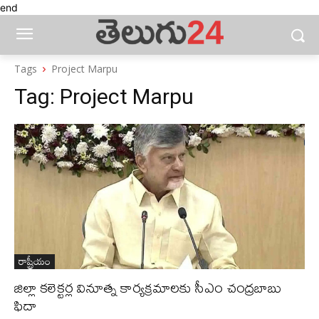
end
Tags
Project Marpu
Tag:
Project Marpu
రాష్ట్రీయం
జిల్లా కలెక్టర్ల వినూత్న కార్యక్రమాలకు సీఎం చంద్రబాబు
ఫిదా