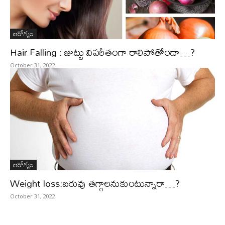
ఆరోగ్యం
Hair Falling : జుట్టు విపరీతంగా రాలిపోతోందా…?
October 31, 2022
ఆరోగ్యం
Weight loss:బరువు తగ్గాలనుకుంటున్నారా…?
October 31, 2022