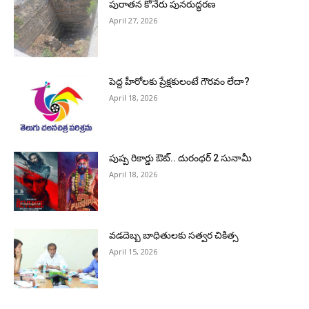
పురాత‌న కోనేరు పున‌రుద్ధ‌ర‌ణ
April 27, 2026
పెద్ద హీరోల‌కు ప్రేక్ష‌కులంటే గౌర‌వం లేదా?
April 18, 2026
పుష్ప రికార్డు ఔట్‌.. దురంధ‌ర్ 2 సునామీ
April 18, 2026
వడదెబ్బ బాధితులకు సత్వర చికిత్స
April 15, 2026