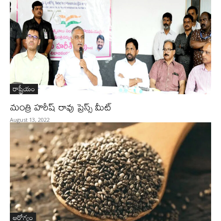
రాష్ట్రీయం
మంత్రి హరీష్ రావు ప్రెస్స్ మీట్
August 13, 2022
ఆరోగ్యం