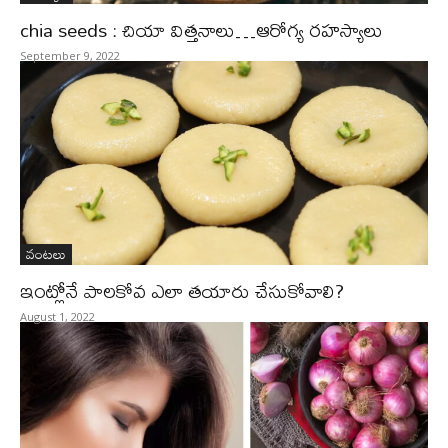
chia seeds : చియా విత్తనాలు…ఆరోగ్య ర‌హ‌స్యాలు
September 9, 2022
వంటలు
ఇంట్లోనే పాలకోవ ఎలా తయారు చేసుకోవాలి?
August 1, 2022