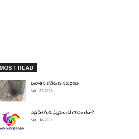
MOST READ
పురాత‌న కోనేరు పున‌రుద్ధ‌ర‌ణ
April 27, 2026
పెద్ద హీరోల‌కు ప్రేక్ష‌కులంటే గౌర‌వం లేదా?
April 18, 2026