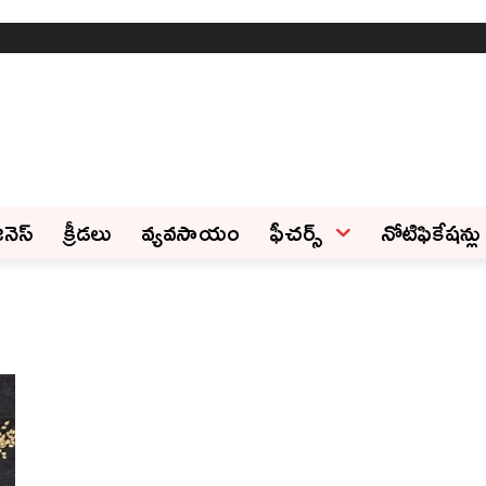
ినెస్‌
క్రీడలు
వ్యవసాయం
ఫీచ‌ర్స్ ‌
నోటిఫికేషన్లు