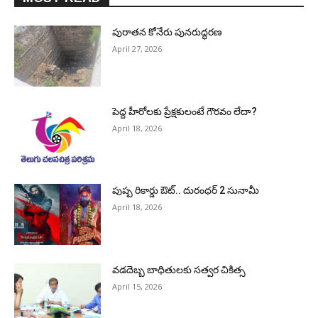
పురాత‌న కోనేరు పున‌రుద్ధ‌ర‌ణ
April 27, 2026
పెద్ద హీరోల‌కు ప్రేక్ష‌కులంటే గౌర‌వం లేదా?
April 18, 2026
పుష్ప రికార్డు ఔట్‌.. దురంధ‌ర్ 2 సునామీ
April 18, 2026
వడదెబ్బ బాధితులకు సత్వర చికిత్స
April 15, 2026