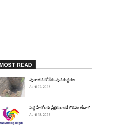
MOST READ
పురాత‌న కోనేరు పున‌రుద్ధ‌ర‌ణ
April 27, 2026
పెద్ద హీరోల‌కు ప్రేక్ష‌కులంటే గౌర‌వం లేదా?
April 18, 2026