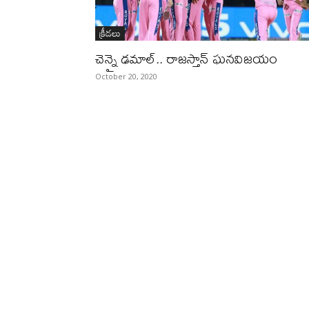
క్రీడలు
చెన్నై ఢమాల్‌.. రాజస్తాన్‌ ఘనవిజయం
October 20, 2020