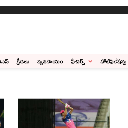
ినెస్‌
క్రీడలు
వ్యవసాయం
ఫీచ‌ర్స్ ‌
నోటిఫికేషన్లు