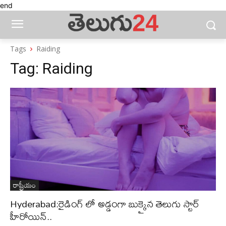
end
Tags
Raiding
Tag:
Raiding
రాష్ట్రీయం
Hyderabad:రైడింగ్ లో అడ్డంగా బుక్కైన తెలుగు స్టార్
హీరోయిన్..