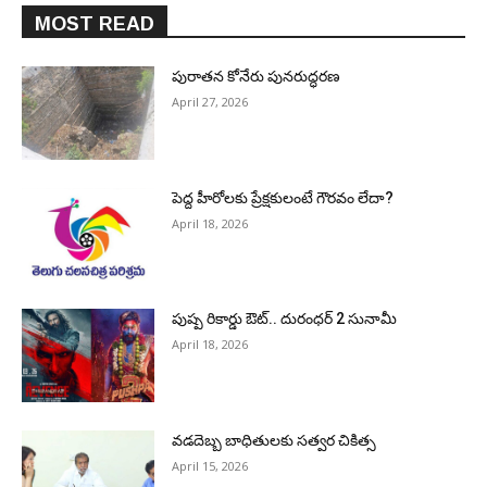
MOST READ
పురాత‌న కోనేరు పున‌రుద్ధ‌ర‌ణ
April 27, 2026
పెద్ద హీరోల‌కు ప్రేక్ష‌కులంటే గౌర‌వం లేదా?
April 18, 2026
పుష్ప రికార్డు ఔట్‌.. దురంధ‌ర్ 2 సునామీ
April 18, 2026
వడదెబ్బ బాధితులకు సత్వర చికిత్స
April 15, 2026