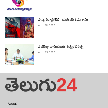
పుష్ప రికార్డు ఔట్‌.. దురంధ‌ర్ 2 సునామీ
April 18, 2026
వడదెబ్బ బాధితులకు సత్వర చికిత్స
April 15, 2026
About