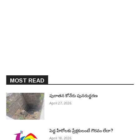
MOST READ
పురాత‌న కోనేరు పున‌రుద్ధ‌ర‌ణ
April 27, 2026
పెద్ద హీరోల‌కు ప్రేక్ష‌కులంటే గౌర‌వం లేదా?
April 18, 2026