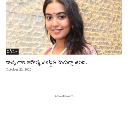
సినీమా
నాన్న గారి ఆరోగ్య పరిస్థితి మెరుగ్గా ఉంది..
October 22, 2020
- Advertisment -