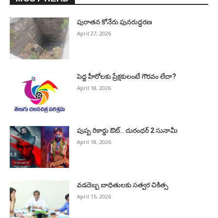
పురాత‌న కోనేరు పున‌రుద్ధ‌ర‌ణ
April 27, 2026
పెద్ద హీరోల‌కు ప్రేక్ష‌కులంటే గౌర‌వం లేదా?
April 18, 2026
పుష్ప రికార్డు ఔట్‌.. దురంధ‌ర్ 2 సునామీ
April 18, 2026
వడదెబ్బ బాధితులకు సత్వర చికిత్స
April 15, 2026