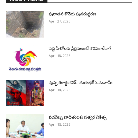
పురాత‌న కోనేరు పున‌రుద్ధ‌ర‌ణ
April 27, 2026
పెద్ద హీరోల‌కు ప్రేక్ష‌కులంటే గౌర‌వం లేదా?
April 18, 2026
పుష్ప రికార్డు ఔట్‌.. దురంధ‌ర్ 2 సునామీ
April 18, 2026
వడదెబ్బ బాధితులకు సత్వర చికిత్స
April 15, 2026