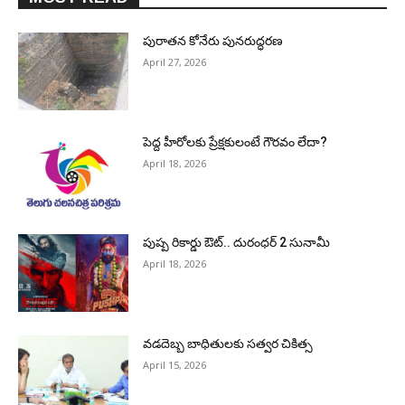
పురాత‌న కోనేరు పున‌రుద్ధ‌ర‌ణ
April 27, 2026
పెద్ద హీరోల‌కు ప్రేక్ష‌కులంటే గౌర‌వం లేదా?
April 18, 2026
పుష్ప రికార్డు ఔట్‌.. దురంధ‌ర్ 2 సునామీ
April 18, 2026
వడదెబ్బ బాధితులకు సత్వర చికిత్స
April 15, 2026