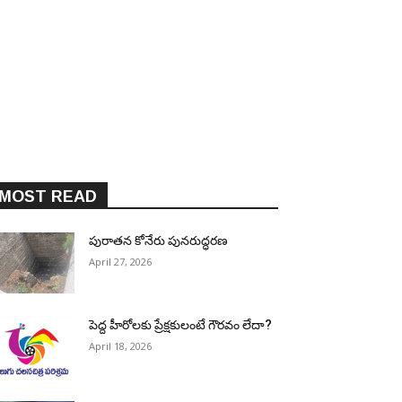
MOST READ
పురాత‌న కోనేరు పున‌రుద్ధ‌ర‌ణ
April 27, 2026
పెద్ద హీరోల‌కు ప్రేక్ష‌కులంటే గౌర‌వం లేదా?
April 18, 2026