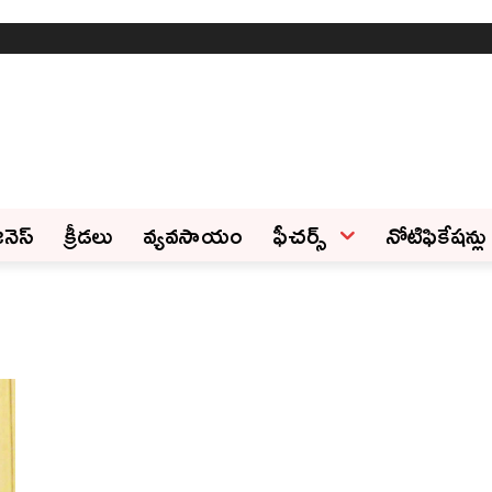
ినెస్‌
క్రీడలు
వ్యవసాయం
ఫీచ‌ర్స్ ‌
నోటిఫికేషన్లు