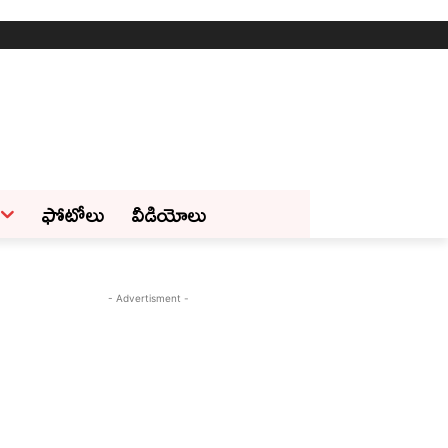
ఫోటోలు
వీడియోలు
- Advertisment -