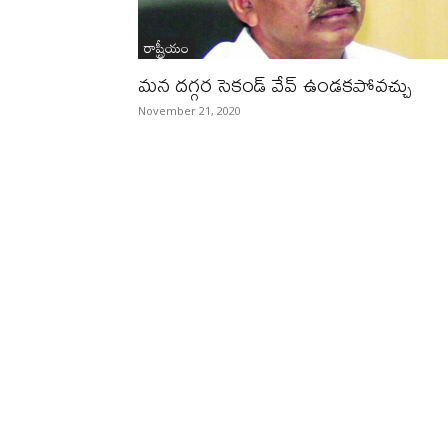
రాష్ట్రీయం
మన దగ్గర సెకండ్ వేవ్‌ ఉండకపోవచ్చు
November 21, 2020