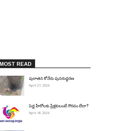
MOST READ
పురాత‌న కోనేరు పున‌రుద్ధ‌ర‌ణ
April 27, 2026
పెద్ద హీరోల‌కు ప్రేక్ష‌కులంటే గౌర‌వం లేదా?
April 18, 2026