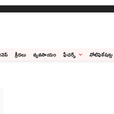
ినెస్‌
క్రీడలు
వ్యవసాయం
ఫీచ‌ర్స్ ‌
నోటిఫికేషన్లు