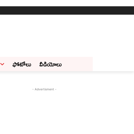
ఫోటోలు
వీడియోలు
- Advertisment -