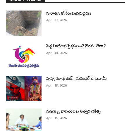
పురాత‌న కోనేరు పున‌రుద్ధ‌ర‌ణ
April 27, 2026
పెద్ద హీరోల‌కు ప్రేక్ష‌కులంటే గౌర‌వం లేదా?
April 18, 2026
పుష్ప రికార్డు ఔట్‌.. దురంధ‌ర్ 2 సునామీ
April 18, 2026
వడదెబ్బ బాధితులకు సత్వర చికిత్స
April 15, 2026