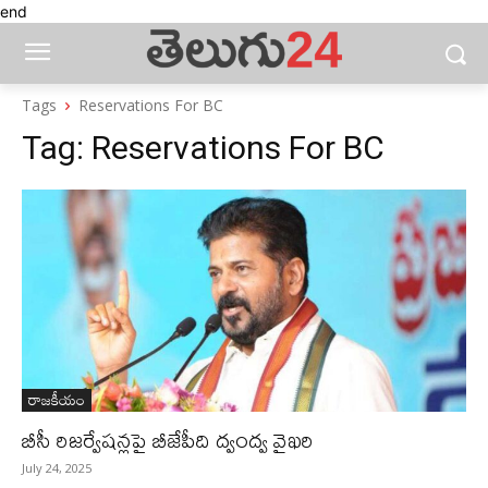
end
Tags
Reservations For BC
Tag:
Reservations For BC
రాజకీయం
బీసీ రిజర్వేషన్లపై బీజేపీది ద్వంద్వ వైఖ‌రి
July 24, 2025