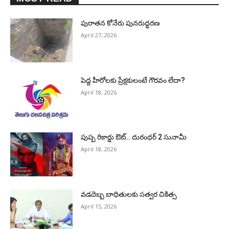
పురాత‌న కోనేరు పున‌రుద్ధ‌ర‌ణ
April 27, 2026
పెద్ద హీరోల‌కు ప్రేక్ష‌కులంటే గౌర‌వం లేదా?
April 18, 2026
పుష్ప రికార్డు ఔట్‌.. దురంధ‌ర్ 2 సునామీ
April 18, 2026
వడదెబ్బ బాధితులకు సత్వర చికిత్స
April 15, 2026