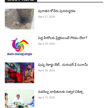
పురాత‌న కోనేరు పున‌రుద్ధ‌ర‌ణ
April 27, 2026
పెద్ద హీరోల‌కు ప్రేక్ష‌కులంటే గౌర‌వం లేదా?
April 18, 2026
పుష్ప రికార్డు ఔట్‌.. దురంధ‌ర్ 2 సునామీ
April 18, 2026
వడదెబ్బ బాధితులకు సత్వర చికిత్స
April 15, 2026