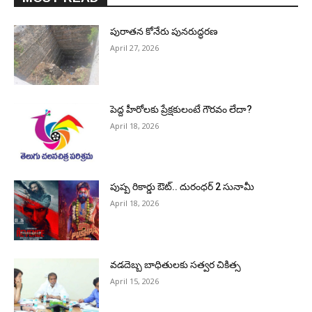
పురాత‌న కోనేరు పున‌రుద్ధ‌ర‌ణ
April 27, 2026
పెద్ద హీరోల‌కు ప్రేక్ష‌కులంటే గౌర‌వం లేదా?
April 18, 2026
పుష్ప రికార్డు ఔట్‌.. దురంధ‌ర్ 2 సునామీ
April 18, 2026
వడదెబ్బ బాధితులకు సత్వర చికిత్స
April 15, 2026