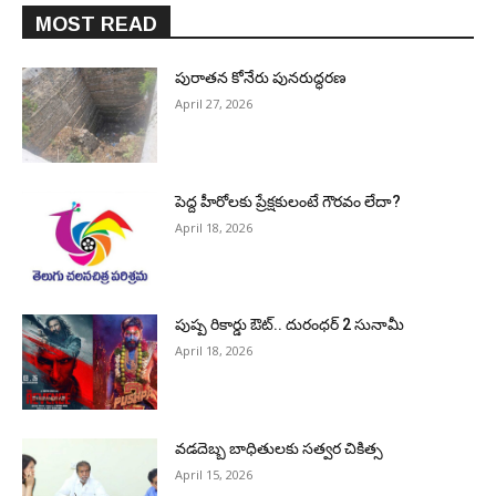
MOST READ
పురాత‌న కోనేరు పున‌రుద్ధ‌ర‌ణ
April 27, 2026
పెద్ద హీరోల‌కు ప్రేక్ష‌కులంటే గౌర‌వం లేదా?
April 18, 2026
పుష్ప రికార్డు ఔట్‌.. దురంధ‌ర్ 2 సునామీ
April 18, 2026
వడదెబ్బ బాధితులకు సత్వర చికిత్స
April 15, 2026