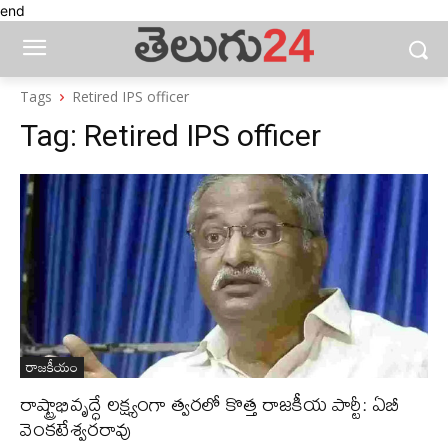
end
Tags
Retired IPS officer
Tag:
Retired IPS officer
రాజకీయం
రాష్ట్రాభివృద్ధే లక్ష్యంగా త్వరలో కొత్త రాజకీయ పార్టీ: ఏబీ
వెంకటేశ్వరరావు