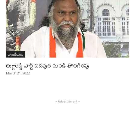
రాజకీయం
జగ్గారెడ్డి పార్టీ పదవుల నుండి తొలగింపు
March 21, 2022
- Advertisment -