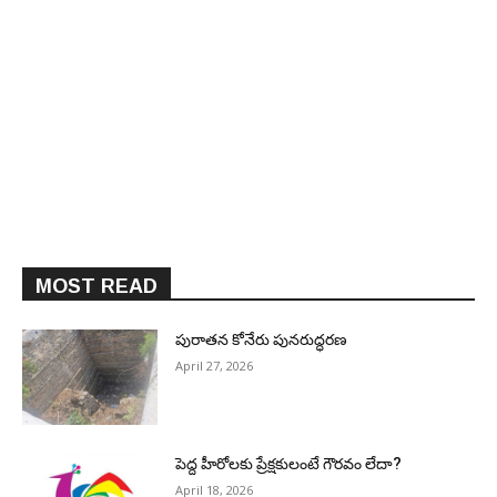
MOST READ
పురాత‌న కోనేరు పున‌రుద్ధ‌ర‌ణ
April 27, 2026
పెద్ద హీరోల‌కు ప్రేక్ష‌కులంటే గౌర‌వం లేదా?
April 18, 2026