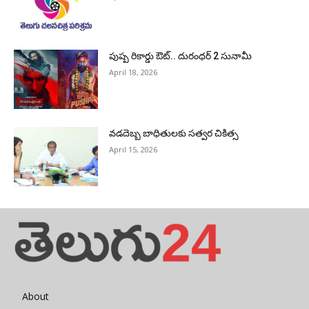
పుష్ప రికార్డు ఔట్‌.. దురంధ‌ర్ 2 సునామీ
April 18, 2026
వడదెబ్బ బాధితులకు సత్వర చికిత్స
April 15, 2026
About