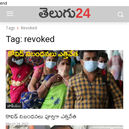
end
Tags
Revoked
Tag:
revoked
జాతీయం
కొవిడ్‌ నిబంధనలు పూర్తిగా ఎత్తివేత
March 24, 2022