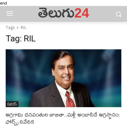
end
Tags
RIL
Tag:
RIL
బిజినెస్‌
అగ్రగామి ధనవంతుల జాబితా..మళ్లీ అంబానీదే అగ్రస్థానం:
ఫోర్బ్స్ నివేదిక