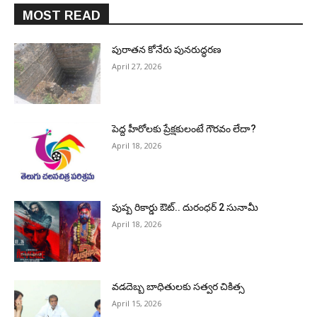
MOST READ
పురాత‌న కోనేరు పున‌రుద్ధ‌ర‌ణ
April 27, 2026
పెద్ద హీరోల‌కు ప్రేక్ష‌కులంటే గౌర‌వం లేదా?
April 18, 2026
పుష్ప రికార్డు ఔట్‌.. దురంధ‌ర్ 2 సునామీ
April 18, 2026
వడదెబ్బ బాధితులకు సత్వర చికిత్స
April 15, 2026