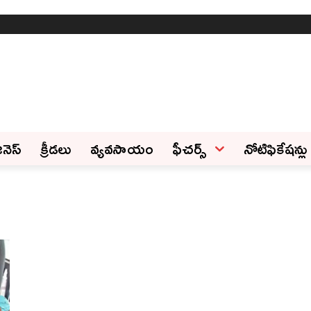
ినెస్‌
క్రీడలు
వ్యవసాయం
ఫీచ‌ర్స్ ‌
నోటిఫికేషన్లు