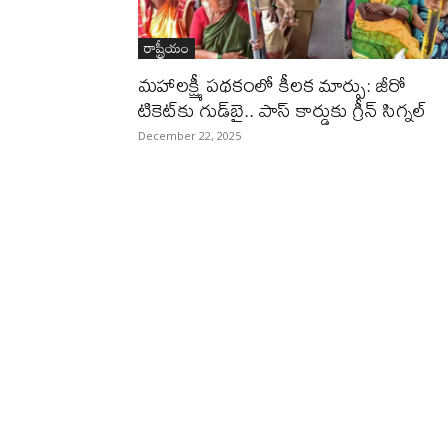
రాష్ట్రీయం
మహాలక్ష్మీ పథకంలో కీలక మార్పు: జీరో
టికెట్‌కు గుడ్‌బై.. పాస్ కార్డుకు గ్రీన్ సిగ్నల్
December 22, 2025