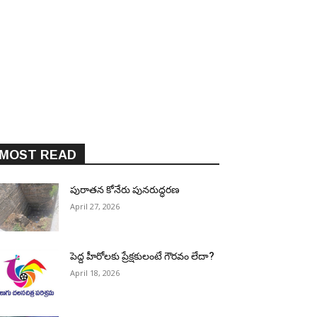
MOST READ
పురాత‌న కోనేరు పున‌రుద్ధ‌ర‌ణ
April 27, 2026
పెద్ద హీరోల‌కు ప్రేక్ష‌కులంటే గౌర‌వం లేదా?
April 18, 2026