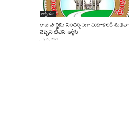
రాష్ట్రీయం
రాఖీ పౌర్ణమి సందర్భంగా మహిళలకి శుభవార
చెప్పిన టీఎస్ ఆర్టీసీ
July 28, 2022