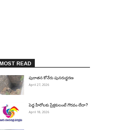
MOST READ
పురాత‌న కోనేరు పున‌రుద్ధ‌ర‌ణ
April 27, 2026
పెద్ద హీరోల‌కు ప్రేక్ష‌కులంటే గౌర‌వం లేదా?
April 18, 2026