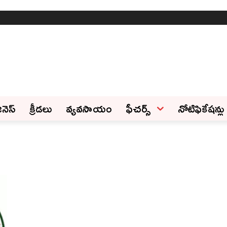
ినెస్‌
క్రీడలు
వ్యవసాయం
ఫీచ‌ర్స్ ‌
నోటిఫికేషన్లు