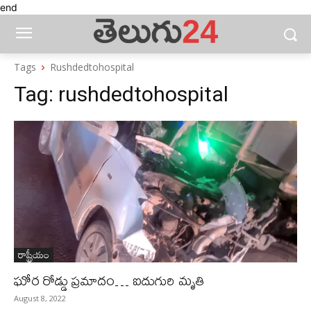
end
Tags
Rushdedtohospital
Tag:
rushdedtohospital
రాష్ట్రీయం
ఘోర రోడ్డు ప్రమాదం… ఐదుగురి మృతి
August 8, 2022