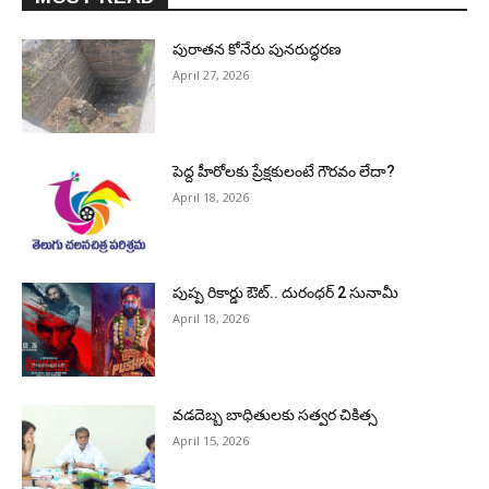
పురాత‌న కోనేరు పున‌రుద్ధ‌ర‌ణ
April 27, 2026
పెద్ద హీరోల‌కు ప్రేక్ష‌కులంటే గౌర‌వం లేదా?
April 18, 2026
పుష్ప రికార్డు ఔట్‌.. దురంధ‌ర్ 2 సునామీ
April 18, 2026
వడదెబ్బ బాధితులకు సత్వర చికిత్స
April 15, 2026