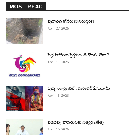
MOST READ
పురాత‌న కోనేరు పున‌రుద్ధ‌ర‌ణ
April 27, 2026
పెద్ద హీరోల‌కు ప్రేక్ష‌కులంటే గౌర‌వం లేదా?
April 18, 2026
పుష్ప రికార్డు ఔట్‌.. దురంధ‌ర్ 2 సునామీ
April 18, 2026
వడదెబ్బ బాధితులకు సత్వర చికిత్స
April 15, 2026