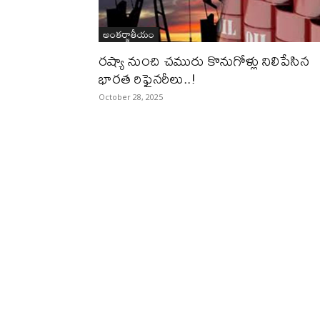
అంతర్జాతీయం
రష్యా నుంచి చమురు కొనుగోళ్లు నిలిపేసిన
భారత రిఫైనరీలు..!
October 28, 2025