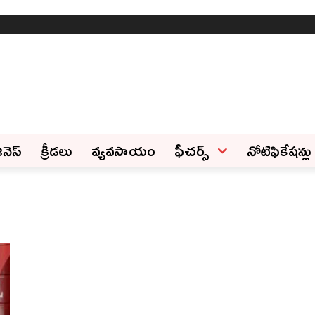
ినెస్‌
క్రీడలు
వ్యవసాయం
ఫీచ‌ర్స్ ‌
నోటిఫికేషన్లు