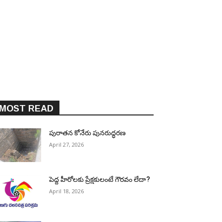
MOST READ
పురాత‌న కోనేరు పున‌రుద్ధ‌ర‌ణ
April 27, 2026
పెద్ద హీరోల‌కు ప్రేక్ష‌కులంటే గౌర‌వం లేదా?
April 18, 2026