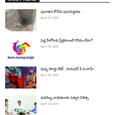
పురాత‌న కోనేరు పున‌రుద్ధ‌ర‌ణ
April 27, 2026
పెద్ద హీరోల‌కు ప్రేక్ష‌కులంటే గౌర‌వం లేదా?
April 18, 2026
పుష్ప రికార్డు ఔట్‌.. దురంధ‌ర్ 2 సునామీ
April 18, 2026
వడదెబ్బ బాధితులకు సత్వర చికిత్స
April 15, 2026